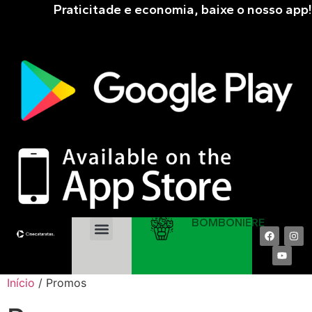
Praticitade e economia, baixe o nosso app!
BOMBONIERE
EM CARTAZ
PRÓXIMAS ESTRÉIAS
COMPRAR ONLINE
Início
/ Promos