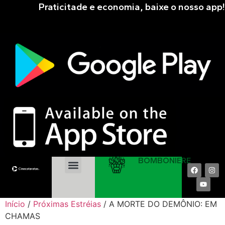
Praticitade e economia, baixe o nosso app!
BOMBONIERE
EM CARTAZ
PRÓXIMAS ESTRÉIAS
COMPRAR ONLINE
Início
/
Próximas Estréias
/ A MORTE DO DEMÔNIO: EM
CHAMAS