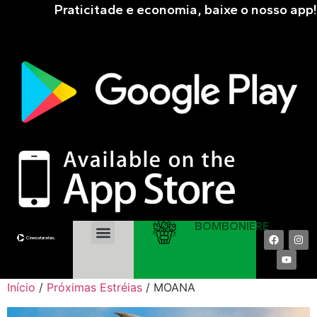
Praticitade e economia, baixe o nosso app!
BOMBONIERE
EM CARTAZ
PRÓXIMAS ESTRÉIAS
COMPRAR ONLINE
Início
/
Próximas Estréias
/ MOANA